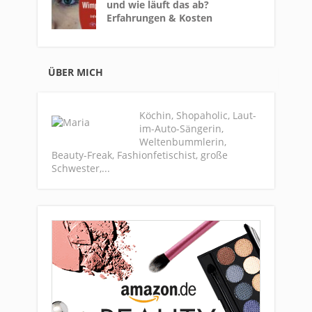
und wie läuft das ab?
Erfahrungen & Kosten
ÜBER MICH
Köchin, Shopaholic, Laut-
im-Auto-Sängerin,
Weltenbummlerin,
Beauty-Freak, Fashionfetischist, große
Schwester,...