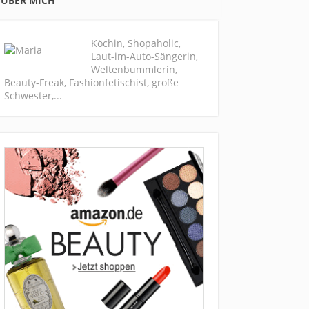
ÜBER MICH
Köchin, Shopaholic,
Laut-im-Auto-Sängerin,
Weltenbummlerin,
Beauty-Freak, Fashionfetischist, große
Schwester,...