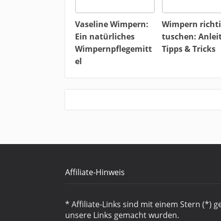
Vaseline Wimpern:
Wimpern richt
Ein natürliches
tuschen: Anlei
Wimpernpflegemitt
Tipps & Tricks
el
Affiliate-Hinweis
* Affiliate-Links sind mit einem Stern (*) 
unsere Links gemacht wurden.