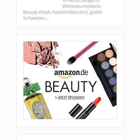
im-Auto-Sängerin,
Weltenbummlerin,
Beauty-Freak, Fashionfetischist, große
Schwester,...