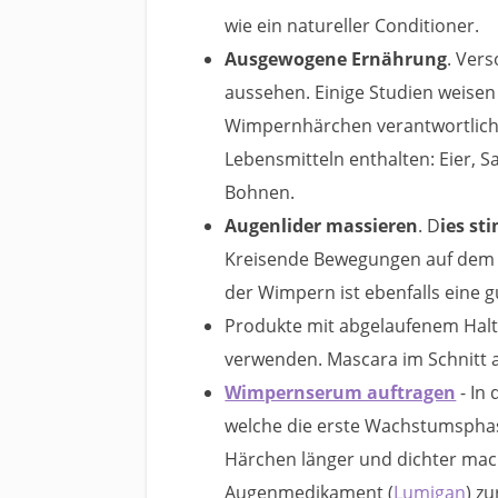
wie ein natureller Conditioner.
Ausgewogene Ernährung
. Ver
aussehen. Einige Studien weisen
Wimpernhärchen verantwortlich se
Lebensmitteln enthalten: Eier, S
Bohnen.
Augenlider massieren
. D
ies st
Kreisende Bewegungen auf dem A
der Wimpern ist ebenfalls eine 
Produkte mit abgelaufenem Hal
verwenden. Mascara im Schnitt 
Wimpernserum auftragen
- In
welche die erste Wachstumsph
Härchen länger und dichter mach
Augenmedikament (
Lumigan
) z