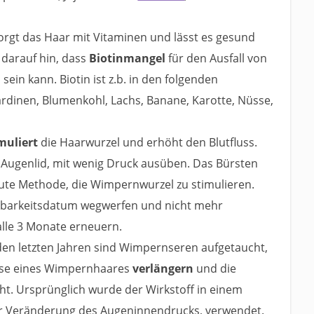
sorgt das Haar mit Vitaminen und lässt es gesund
 darauf hin, dass
Biotinmangel
für den Ausfall von
in kann. Biotin ist z.b. in den folgenden
ardinen, Blumenkohl, Lachs, Banane, Karotte, Nüsse,
imuliert
die Haarwurzel und erhöht den Blutfluss.
ugenlid, mit wenig Druck ausüben. Das Bürsten
gute Methode, die Wimpernwurzel zu stimulieren.
tbarkeitsdatum wegwerfen und nicht mehr
alle 3 Monate erneuern.
 den letzten Jahren sind Wimpernseren aufgetaucht,
ase eines Wimpernhaares
verlängern
und die
t. Ursprünglich wurde der Wirkstoff in einem
ur Veränderung des Augeninnendrucks, verwendet.