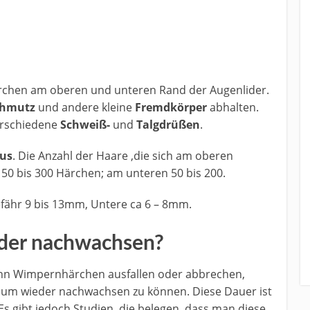
rchen am oberen und unteren Rand der Augenlider.
chmutz
und andere kleine
Fremdkörper
abhalten.
erschiedene
Schweiß-
und
Talgdrüßen
.
aus
. Die Anzahl der Haare ,die sich am oberen
 150 bis 300 Härchen; am unteren 50 bis 200.
fähr 9 bis 13mm, Untere ca 6 – 8mm.
der nachwachsen?
nn Wimpernhärchen ausfallen oder abbrechen,
um wieder nachwachsen zu können. Diese Dauer ist
 Es gibt jedoch Studien, die belegen, dass man diese