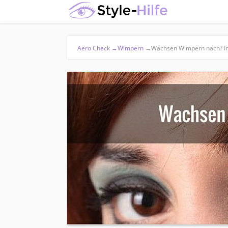
Aero Check
→
Wimpern
→
Wachsen Wimpern nach? Inf