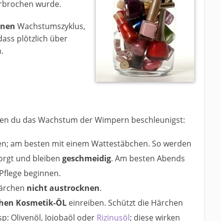
erbrochen wurde.
enen
Wachstumszyklus,
dass plötzlich über
.
enen du das Wachstum der Wimpern beschleunigst:
en; am besten mit einem Wattestäbchen. So werden
orgt und bleiben
geschmeidig
. Am besten Abends
Pflege beginnen.
härchen
nicht austrocknen
.
chen Kosmetik-ÖL
einreiben. Schützt die Härchen
p: Olivenöl, Jojobaöl oder
Rizinusöl
; diese wirken