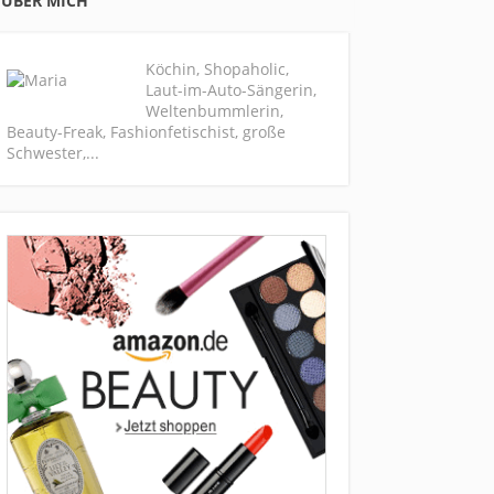
ÜBER MICH
Köchin, Shopaholic,
Laut-im-Auto-Sängerin,
Weltenbummlerin,
Beauty-Freak, Fashionfetischist, große
Schwester,...