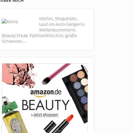
ÜBER MICH
Köchin, Shopaholic,
Laut-im-Auto-Sängerin,
Weltenbummlerin,
Beauty-Freak, Fashionfetischist, große
Schwester,...