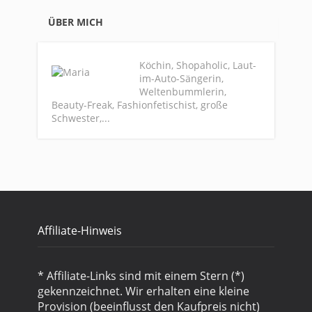
ÜBER MICH
Köchin, Shopaholic, Laut-
im-Auto-Sängerin,
Weltenbummlerin,
Beauty-Freak, Fashionfetischist, große
Schwester,...
Affiliate-Hinweis
* Affiliate-Links sind mit einem Stern (*)
gekennzeichnet. Wir erhalten eine kleine
Provision (beeinflusst den Kaufpreis nicht)